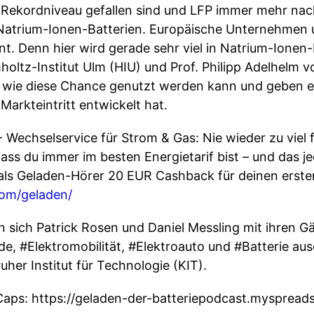
 Rekordniveau gefallen sind und LFP immer mehr nach
 Natrium-Ionen-Batterien. Europäische Unternehmen u
t. Denn hier wird gerade sehr viel in Natrium-Ionen-B
oltz-Institut Ulm (HIU) und Prof. Philipp Adelhelm 
n, wie diese Chance genutzt werden kann und geben e
Markteintritt entwickelt hat.
 Wechselservice für Strom & Gas: Nie wieder zu viel 
dass du immer im besten Energietarif bist – und das 
als Geladen-Hörer 20 EUR Cashback für deinen erste
com/geladen/
 sich Patrick Rosen und Daniel Messling mit ihren Gä
 #Elektromobilität, #Elektroauto und #Batterie aus
uher Institut für Technologie (KIT).
Caps: https://geladen-der-batteriepodcast.myspreads