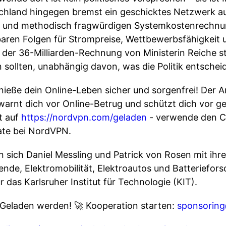
schland hingegen bremst ein geschicktes Netzwerk 
n und methodisch fragwürdigen Systemkostenrechn
aren Folgen für Strompreise, Wettbewerbsfähigkeit 
er der 36-Milliarden-Rechnung von Ministerin Reiche 
sollten, unabhängig davon, was die Politik entscheid
eße dein Online-Leben sicher und sorgenfrei! Der An
arnt dich vor Online-Betrug und schützt dich vor 
t auf
https://nordvpn.com/geladen
- verwende den 
nate bei NordVPN.
 sich Daniel Messling und Patrick von Rosen mit ihr
de, Elektromobilität, Elektroautos und Batteriefors
 das Karlsruher Institut für Technologie (KIT).
 Geladen werden! 🚀 Kooperation starten:
sponsorin