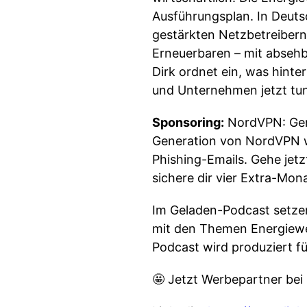
Ausführungsplan. In Deut
gestärkten Netzbetreiber
Erneuerbaren – mit absehb
Dirk ordnet ein, was hint
und Unternehmen jetzt tun 
Sponsoring:
NordVPN: Geni
Generation von NordVPN w
Phishing-Emails. Gehe jetz
sichere dir vier Extra-Mo
Im Geladen-Podcast setzen
mit den Themen Energiewen
Podcast wird produziert für
🤩 Jetzt Werbepartner bei