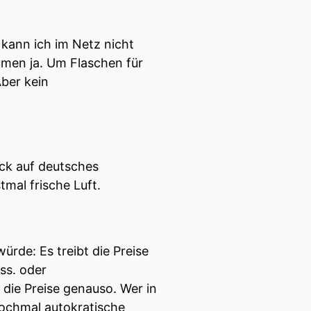
Bild in die historische
 kann ich im Netz nicht
der gravierendsten
umen ja. Um Flaschen für
.
ber kein
Kontext und die Dimension
ungssicherheit?
ick auf deutsches
mal frische Luft.
ürde: Es treibt die Preise
ss. oder
 die Preise genauso. Wer in
nochmal autokratische