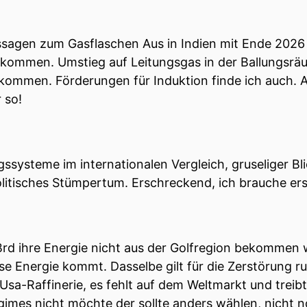
s heute so ein bisschen einzuordnen auch ins größere 
ussagen zum Gasflaschen Aus in Indien mit Ende 2026
hließung der Straße von Hormuz, die gilt ja als einer 
ekommen. Umstieg auf Leitungsgas in der Ballungsrä
e Energieversorgung seit Jahrzehnten muss man sagen
ekommen. Förderungen für Induktion finde ich auch. A
 so!
enn jetzt so die aktuelle Lage in ihren historischen 
 auf Ölpreise, Lieferketten und natürlich die Versorg
ssysteme im internationalen Vergleich, gruseliger Bl
olitisches Stümpertum. Erschreckend, ich brauche erst
ge!
ine, die ich ziemlich live miterlebt habe.
 Brd ihre Energie nicht aus der Golfregion bekommen w
 Nachrichtenlage gibt es ja zwei extreme Lager.
e Energie kommt. Dasselbe gilt für die Zerstörung ru
t, das weist auf die unmittelbaren Lieferketten hin.
sa-Raffinerie, es fehlt auf dem Weltmarkt und treibt
egimes nicht möchte der sollte anders wählen, nicht 