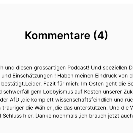
h heute erneut im Podcast begrüßen zu dürfen.
Kommentare (4)
für die Einladung!
 und diesen grossartigen Podcast! Und speziellen Da
n und Einschätzungen ! Haben meinen Eindruck von de
bestätigt.Leider. Fazit für mich: Im Osten geht die So
tsrat und Unternehmer im Digital- und Energiesektor 
nd schwerfälligem Lobbyismus auf Kosten unserer Zu
 da warst du unter anderem Digitalchef der FAZ.
der AfD ,die komplett wissenschaftsfeindlich und rü
trauriger die Wähler ,die das unterstützen. Und die 
ch als Ökonom und Energieexperte da waren die letzte
 Schluss hier. Danke nochmals ,ich brauch jetzt auch
 passiert ist.