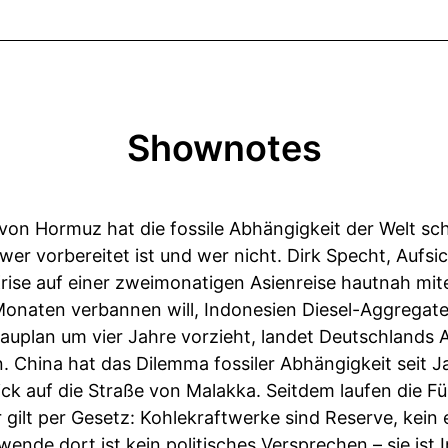
Shownotes
 von Hormuz hat die fossile Abhängigkeit der Welt sc
, wer vorbereitet ist und wer nicht. Dirk Specht, Auf
Krise auf einer zweimonatigen Asienreise hautnah mit
Monaten verbannen will, Indonesien Diesel-Aggregat
auplan um vier Jahre vorzieht, landet Deutschlands 
. China hat das Dilemma fossiler Abhängigkeit seit 
blick auf die Straße von Malakka. Seitdem laufen die 
r gilt per Gesetz: Kohlekraftwerke sind Reserve, kein
wende dort ist kein politisches Versprechen – sie ist I