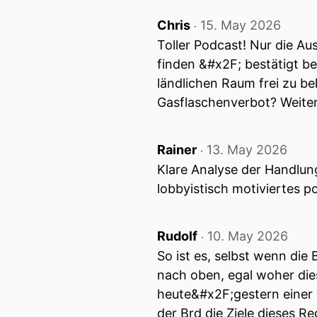
00:01:36: Wir versuchen da
Dimension.
Chris
15. May 2026
‧
Toller Podcast! Nur die A
00:01:41: vielleicht Die Sc
finden &#x2F; bestätigt b
Einschnitte in die global
ländlichen Raum frei zu b
Gasflaschenverbot? Weiter
00:01:51: Wie ordnest du d
ein?
Rainer
13. May 2026
‧
00:01:58: Jetzt im Hinblick
Klare Analyse der Handlung
lobbyistisch motiviertes p
00:02:02: Ja sehr gute Fra
00:02:03: Und tatsächlich e
Rudolf
10. May 2026
‧
So ist es, selbst wenn die
00:02:07: Zunächst mal zur
nach oben, egal woher dies
00:02:10: Das eine Lager is
heute&#x2F;gestern einer U
der Brd die Ziele dieses R