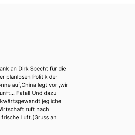
nk an Dirk Specht für die
r planlosen Politik der
nne auf,China legt vor ,wir
außerdem Dozent für
kunft… Fatal! Und dazu
ckwärtsgewandt jegliche
Wirtschaft ruft nach
n Monate wahrscheinlich
 frische Luft.(Gruss an