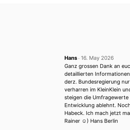
00:01:10: Ja ich freue mic
00:01:13: – Dirk Specht?
00:01:14: Hallo Dirk!
00:01:15: Hallo
Hans
16. May 2026
‧
00:01:15: grüß dich, danke 
Ganz grossen Dank an euch
detaillierten Informatione
00:01:17: Ja gerne!
derz. Bundesregierung nur 
00:01:18: Du bist Aufsich
verharren im KleinKlein u
Medienökonomie und zuvor
steigen die Umfragewerte 
Entwicklung ablehnt. Noch 
00:01:29: Ja Dirk, für di
Habeck. Ich mach jetzt mal
hoch spannend was da alles
Rainer ☺️) Hans Berlin