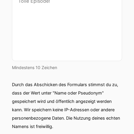
nutzen um fossile Kraft und Brennstoffe zu
ersetzen Im Verkehrsbereich, im Wärmebereich
als mit Elektrofahrzeugen.
00:02:45: Über die hier immer viel sprechen und
auch mit Wärmepumpen.
00:02:47: Deswegen brauchen wir also
perspektivisch wahrscheinlich mehr Leistungen.
Mindestens 10 Zeichen
00:02:51: wie viel es genau sein wird darüber
kann man glaube ich trefflich streiten.
Durch das Abschicken des Formulars stimmst du zu,
dass der Wert unter "Name oder Pseudonym"
00:02:54: das gab auch an diesem
Versorgungssicherheitsbericht der
gespeichert wird und öffentlich angezeigt werden
Bundesnetzagentur einige Kritik methodischer
kann. Wir speichern keine IP-Adressen oder andere
Art.
personenbezogene Daten. Die Nutzung deines echten
Namens ist freiwillig.
00:03:00: Das kann also niemand so genau