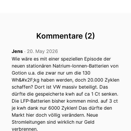
Messling und Patrick Rosen.
00:00:28: Und damit willkommen zu geladen,
dein Batterie-Podcast zur Energiewende.
00:00:32: Ja liebes Publikum es steht im Raum
Kommentare (2)
dass Deutschland eventuell einen zentralen
Kapazitätsmarkt erhält und darüber möchte ich
Jens
20. May 2026
‧
heute sprechen mit Dr.
Wie wäre es mit einer speziellen Episode der
neuen stationären Natrium-Ionnen-Batterien von
00:00:40: Wolf Peter Schill.
Gotion u.a. die zwar nur um die 130
00:00:41: Herzlich Willkommen bei Podcast
Wh&#x2F;kg haben werden, doch 20.000 Zyklen
Wolf!
schaffen? Dort ist VW massiv beteiligt. Das
dürfte die gespeicherte kwh auf ca 1 Ct senken.
00:00:46: Ich stelle nochmal unseren
Die LFP-Batterien bisher kommen mind. auf 3 ct
Zuschauern vor du bist Energieökonom und
je kwh dank nur 6000 Zyklen! Das dürfte den
Leiter des Forschungsbereichs Transformation
Markt hier doch völlig verändern. Neue
der Energiewirtschaft am Deutschen Institut für
Stromleitungen sind wirklich nur Geld
Wirtschaftsforschung in Berlin
verbrennen.