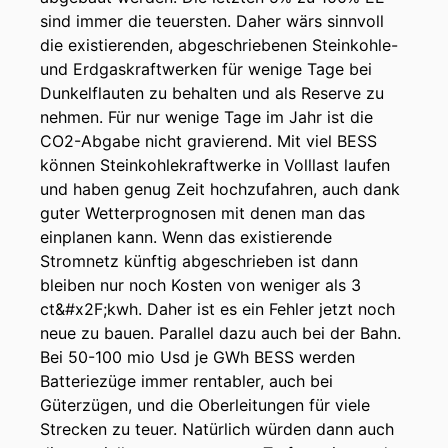
noch mal nähe Einblicke geben wie viel
sind immer die teuersten. Daher wärs sinnvoll
Gigawatt vielleicht auch an Reservekraftwerken
die existierenden, abgeschriebenen Steinkohle-
benötigen wir denn so um das Jahr zwanzig
und Erdgaskraftwerken für wenige Tage bei
fünfunddreißig.
Dunkelflauten zu behalten und als Reserve zu
nehmen. Für nur wenige Tage im Jahr ist die
00:01:31: Das wird ja in der Politik, in der
CO2-Abgabe nicht gravierend. Mit viel BESS
Bundespolitik auch gerade heiß diskutiert dieses
können Steinkohlekraftwerke in Volllast laufen
Thema.
und haben genug Zeit hochzufahren, auch dank
guter Wetterprognosen mit denen man das
00:01:36: Erst mal geht es sozusagen um
einplanen kann. Wenn das existierende
Kapazität oder gesicherte Leistung und da
Stromnetz künftig abgeschrieben ist dann
gibt's ganz unterschiedliche Zahlen und
bleiben nur noch Kosten von weniger als 3
Vorausrechnungen einerseits auf europäischer
ct&#x2F;kwh. Daher ist es ein Fehler jetzt noch
Ebene gemacht und
neue zu bauen. Parallel dazu auch bei der Bahn.
Versorgungssicherheitsmonitoring wird aber
Bei 50-100 mio Usd je GWh BESS werden
auch in Deutschland gemacht für eine
Batteriezüge immer rentabler, auch bei
Bundesnetzagentur.
Güterzügen, und die Oberleitungen für viele
Strecken zu teuer. Natürlich würden dann auch
00:01:52: Letztes Jahr gab es da wiederum ein