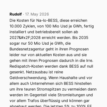
00:00:57: Genau.
Rudolf
17. May 2026
‧
00:00:57: Und ich bin Fan eures Podcasts und
Die Kosten für Na-Io-BESS, diese erreichen
höre euch fast jede Woche, ist tatsächlich wahr?
10.000 Zyklen, von 100 Mio Usd je GWh, fertig
installiert und betriebsbereit sollen ab
00:01:01: Ja das freut uns natürlich sehr!
2027&#x2F;2028 erreicht werden. Bis 2035
sogar nur 50 Mio Usd je GWh, die
00:01:03: Wenn kein Wind weht oder die Sonne
Bundesnetzagentur geht in ihren Prognosen
nicht scheint dann brauchen wir vor allem in
leider nur von aktuellen Kosten aus und sie
Zukunft wenn die Erneuerbaren immer weiter
gehen mit ihren Prognosen dadurch in die Irre.
steigen im Stromix dann brauchen wie natürlich
Redispatch-Kosten werden dank BESS auf null
eine Reserve für Stunden Tage und vielleicht
gesenkt. Netzausbau ist reine
sogar Wochen um die sichere Stromversorgung
Geldverschwendung. Wenn Haushalte und vor
in Deutschland zu gewährleisten.
allem auch Unternehmen sich BESS hinstellen
um ihre teuren Stromspitzen zu vermeiden dann
00:01:19: Wie häufig benötigen wir denn in
werden im Gegenteil viele Stromleitungen und
Zukunft solche Reserven?
vor allem Trafos überflüssig und können gar
00:01:22: und kannst du uns da vielleicht auch
abgebaut werden. Die letzten 5% zu 100% EE