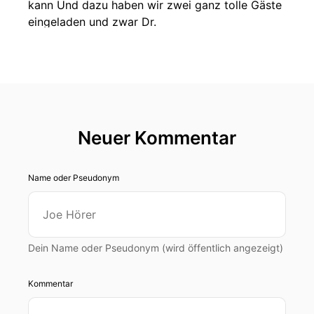
kann Und dazu haben wir zwei ganz tolle Gäste
eingeladen und zwar Dr.
00:00:25: Martin Etter und Dr.
00:00:26: Fabian Jeschul.
00:00:27: Herzlich Willkommen mit Podcast an
euch.
Neuer Kommentar
00:00:31: Hallo zusammen
Name oder Pseudonym
00:00:32: Martin, du bist verantwortlicher
Wissenschaftler für Strahlführung am PETRA-III
Synkrotron am Deutschen Elektronsynkroton.
Dein Name oder Pseudonym (wird öffentlich angezeigt)
00:00:39: Und Fabian, Du bist Gruppenleiter im
Institut für Angewandte Materialien des KIT und
Kommentar
Forschungsbereichsprecher bei Polis.