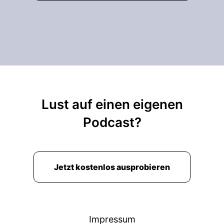
00:02:22: Aber die Zersetzungsreaktionen, die
auf der Oberfläche stattfinden haben dazu
geführt dass die Lithium-Ionen nicht mehr zum
Material finden.
00:02:30: daher ist dieser Kontext wichtig in
dem ich mein Material untersuche.
00:02:34: Ja ich fasse mal zusammen.
Lust auf einen eigenen
00:02:35: also Für Hörer, die hier schon länger
Podcast?
dabei sind.
00:02:38: Die wissen das in den Batterien
passiert natürlich wahnsinnig viel!
Jetzt kostenlos ausprobieren
00:02:41: Die Material, denen die einzelnen
reagieren miteinander auch teilweise so wie es
natürlich die Forschenden eigentlich gar nicht
Impressum
wollen.