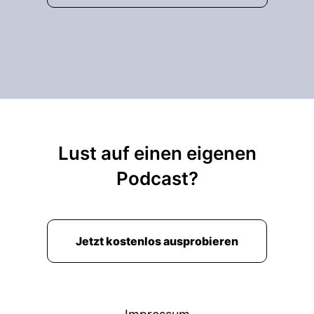
00:02:05: Norfolk King Pleite haben wir alle
miterlebt und aus diesen dreizehn geplanten
europäischen Gigafactories da sind nur vier
Großprojekte tatsächlich übriggeblieben.
00:02:15: Nehmen Sie uns mal mit aus Ihrer
Sicht so durch Ihre Brelle,
00:02:18: wie
Lust auf einen eigenen
00:02:18: schlimm steht es denn jetzt gerade
Podcast?
wirklich so um?
00:02:21: Die Batterieindustrie und Zellfertigung
in Deutschland.
Jetzt kostenlos ausprobieren
00:02:25: Ausbruchstimmung hat sicherlich
gegeben nachdem man gelernt hat das also mit
der Elektromobilität irgendetwas da kommt,
hat's viele Aktivitäten gegeben.