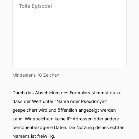
Nachrichten bezüglich Batteriezellproduktion in
Deutschland.
00:00:56: Ihr sagt da draußen Mensch redet
doch mal mehr Tacheles.
00:00:59: wie steht es denn jetzt um den
Aufbau unserer Gear Factories hier in
Deutschland?
00:01:03: Und haltet doch bitte mal dieses
Mindestens 10 Zeichen
Washi zurück.
Durch das Abschicken des Formulars stimmst du zu,
00:01:06: Sagt doch ganz konkret Wie ist um
die Batterieindustrie in Deutschland bestellt ist.
dass der Wert unter "Name oder Pseudonym"
gespeichert wird und öffentlich angezeigt werden
00:01:11: Und das machen wir immer mit zwei
kann. Wir speichern keine IP-Adressen oder andere
Experten!
personenbezogene Daten. Die Nutzung deines echten
00:01:13: Ja und wir haben die perfekten Gäste
Namens ist freiwillig.