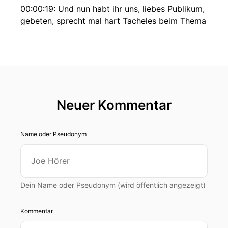
00:00:19: Und nun habt ihr uns, liebes Publikum,
gebeten, sprecht mal hart Tacheles beim Thema
Batteriezellfertigung in und für Deutschland!
00:00:27: Das haben wir heute gemacht.
00:00:29: bleibt mal offen für einen vollkommen
neuen Ansatz unserer Gesprächspartner, wie wir
Deutsche die Batteriesouveränität eventuell
Neuer Kommentar
doch noch erreichen könnten.
Name oder Pseudonym
00:00:43: Und damit herzlich willkommen bei
Geladen, dein Batterie-Podcast für
Elektromobilität, Energiewende und
Batterieforschung.
Dein Name oder Pseudonym (wird öffentlich angezeigt)
00:00:49: Liebes Publikum!
Kommentar
00:00:50: Vielen vielen Dank für die ganzen